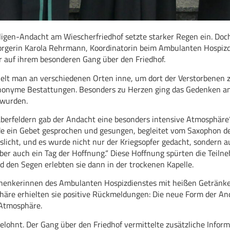
igen-Andacht am Wiescherfriedhof setzte starker Regen ein. Doc
sorgerin Karola Rehrmann, Koordinatorin beim Ambulanten Hospizdie
er auf ihrem besonderen Gang über den Friedhof.
elt man an verschiedenen Orten inne, um dort der Verstorbenen 
 anonyme Bestattungen. Besonders zu Herzen ging das Gedenken a
 wurden.
erfeldern gab der Andacht eine besonders intensive Atmosphäre“
de ein Gebet gesprochen und gesungen, begleitet vom Saxophon de
icht, und es wurde nicht nur der Kriegsopfer gedacht, sondern auc
 aber auch ein Tag der Hoffnung.“ Diese Hoffnung spürten die Teiln
 den Segen erlebten sie dann in der trockenen Kapelle.
chenkerinnen des Ambulanten Hospizdienstes mit heißen Getränk
äre erhielten sie positive Rückmeldungen: Die neue Form der Anda
 Atmosphäre.
ohnt. Der Gang über den Friedhof vermittelte zusätzliche Inform