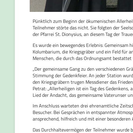
Pünktlich zum Beginn der ökumenischen Allerheil
Teilnehmer störte das nicht. Sie folgten der Seel
der Pfarrei St. Dionysius, an diesem Tag der Trau
Es wurde ein bewegendes Erlebnis: Gemeinsam hi
Kolumbarium, die Kriegsgräber und ein Feld für
Menschen, die durch das Ordnungsamt bestattet
„Der gemeinsame Gang zu den verschiedenen Gräb
Stimmung der Gedenkfeier. An jeder Station wur
den Kriegsgräbern trugen Messdiener das Friedensl
Petrat: „Allerheiligen ist ein Tag des Gedenkens,
Lied der Andacht, das gemeinsame Vaterunser und
Im Anschluss warteten drei ehrenamtliche Zeits
Besucher. Bei Gesprächen in entspannter Atmosph
ansprechend, hilfreich und mit einer besonderen
Das Durchhaltevermögen der Teilnehmer wurde bel