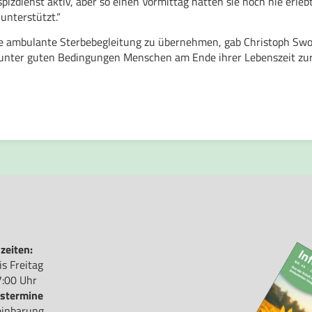
izdienst aktiv, aber so einen Vormittag hatten sie noch nie erlebt
unterstützt.“
 die ambulante Sterbebegleitung zu übernehmen, gab Christoph Swob
 unter guten Bedingungen Menschen am Ende ihrer Lebenszeit zur