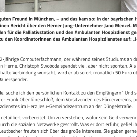
guten Freund in München, – und das kam so: In der bayrischen H
inen Bericht über den Herner Jung-Unternehmer Jano Menzel. M
den für die Palliativstation und den Ambulanten Hospizdienst g
u den Koordinatorinnen des Ambulanten Hospizdienstes auf: „I
r 32-jährige Computerfachmann, der während seines Studiums an 
in Herne. Christoph Swoboda spendet viel, aber nicht spontan. Al
rhafte Verbindung wünscht, wird er ab sofort monatlich 50 Euro 
Dauerspender.
de, suche ich den persönlichen Kontakt zu den Empfängern.“ Und s
er Frank Obenlüneschloß, dem Vorsitzenden des Fördervereins, p
dienstes im Herz Jesu-Gemeindezentrum an der Düngelstraße.
detailliert vorbereitet. Um zu verstehen, wofür sein Geld verwen
ch die sozialen Netzwerke gescrollt. Was er dort erfuhr, gefiel i
eutbecher freuten sich über das große Interesse. Sie gaben gerne