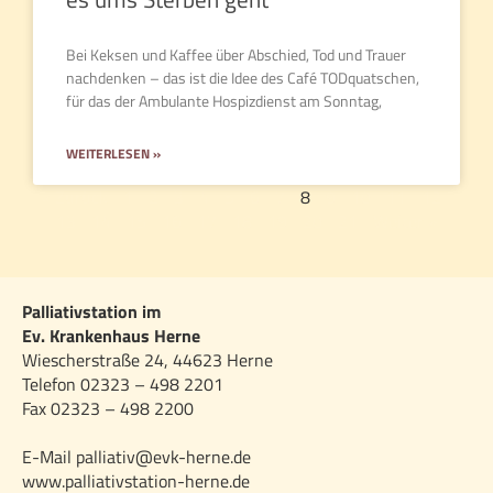
Bei Keksen und Kaffee über Abschied, Tod und Trauer
nachdenken – das ist die Idee des Café TODquatschen,
für das der Ambulante Hospizdienst am Sonntag,
WEITERLESEN »
« Zurück
1
2
3
4
5
6
7
8
9
10
11
12
13
14
15
16
17
18
19
20
21
Weiter »
Palliativstation im
Ev. Krankenhaus Herne
Wiescherstraße 24, 44623 Herne
Telefon 02323 – 498 2201
Fax 02323 – 498 2200
E-Mail palliativ@evk-herne.de
www.palliativstation-herne.de